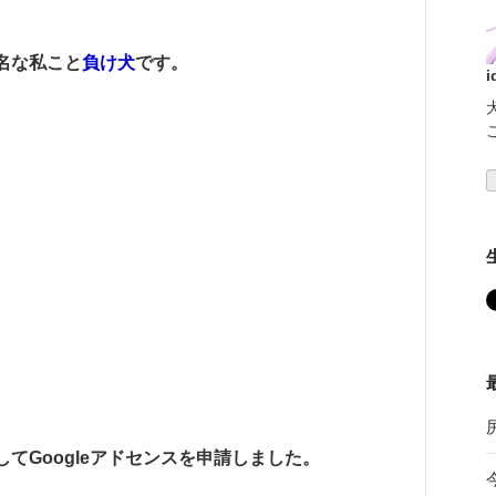
名な私こと
負け犬
です。
i
てGoogleアドセンスを申請しました。